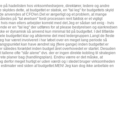
tre på hadelisten hos virksomhedsejere, direktører, ledere og andre
skyldes dette, at budgettet er statisk, en "tal leg" for budgettets skyld
e anvendes af CFO'en.Det er ærgerligt og et problem, at mange
ledes på "tal øvelsen" fordi processen rent faktisk er et vigtigt
- hvis man ellers arbejder korrekt med det.Jeg er sådan set enig - hvis
nde er en "tal leg" der udføres for at please bestyrelsen og ejerkredsen
kke er dynamisk så anvend kun minimal tid på budgettet. I det tilfælde
le budgettet klar og afstemme det med ledergruppen.Langt de fleste
eg har været involveret i har løbet over en meget lang periode så
angspunktet kan have ændret sig (flere gange) inden budgettet er
 er således forældet inden budget året overhovedet er startet. Desuden
 tallene ofte "står alene" dvs. der er ingen direkte kobling til strategien
rete planer bag (handlingsplan). Endnu værre er det måske, at
" og derfor meget hurtigt er uden værdi og i stedet bruger virksomheden
e estimater ved siden af budgettet.MEN! Jeg kan dog ikke anbefale en