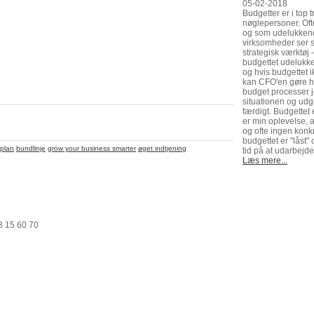
05-02-2018
Budgetter er i top 
nøglepersoner. Ofte 
og som udelukkend
virksomheder ser så
strategisk værktøj 
budgettet udelukke
og hvis budgettet i
kan CFO'en gøre he
budget processer j
situationen og udg
færdigt. Budgettet
er min oplevelse, at
og ofte ingen konk
budgettet er "låst
iplan
bundlinje
grow your business smarter
øget indtjening
tid på at udarbejd
Læs mere...
3 15 60 70