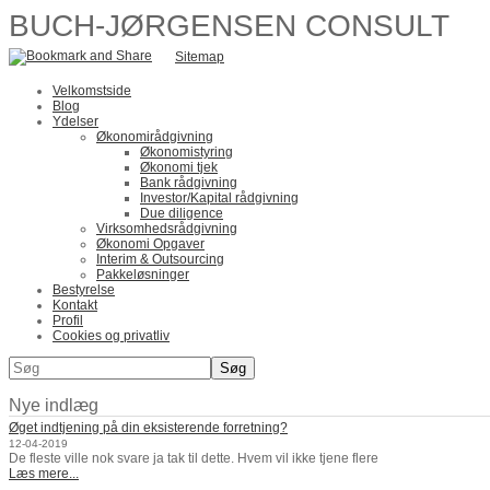
BUCH-JØRGENSEN CONSULT
Sitemap
Velkomstside
Blog
Ydelser
Økonomirådgivning
Økonomistyring
Økonomi tjek
Bank rådgivning
Investor/Kapital rådgivning
Due diligence
Virksomhedsrådgivning
Økonomi Opgaver
Interim & Outsourcing
Pakkeløsninger
Bestyrelse
Kontakt
Profil
Cookies og privatliv
Nye indlæg
Øget indtjening på din eksisterende forretning?
12-04-2019
De fleste ville nok svare ja tak til dette. Hvem vil ikke tjene flere
Læs mere...