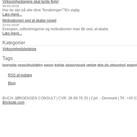
Virksomhedsejere skal turde fejle!
08-03-2019
Har du styr på alle dine ”forsikringer”?En vigtig
Læs mere...
Motivationen ved at skabe noget
22-02-2018
Energien, udfordringerne og motivationen man får ved, at skabe
Læs mere...
Kategorier
Virksomhedsledelse
Tags
bestyrelse
personligudvikling
startup
ledelse
advisoryboard
værktøj
sikre din virksomhed
strateg
RSS af indlæg
Blog
BUCH-JØRGENSEN CONSULT | CVR: 36 89 76 35 | Cph. - Denmark | Tlf.: +45 5
Bricksite.com