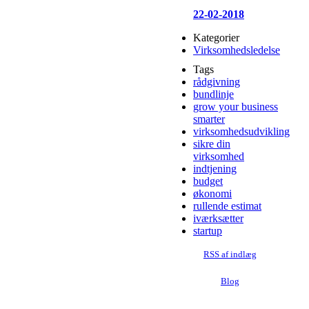
22-02-2018
Kategorier
Virksomhedsledelse
Tags
rådgivning
bundlinje
grow your business
smarter
virksomhedsudvikling
sikre din
virksomhed
indtjening
budget
økonomi
rullende estimat
iværksætter
startup
RSS af indlæg
Blog