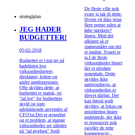
De fleste ville nok
svare ja tak til dette.
strategiplan
Hvem vil ikke tjene
flere penge uden at
JEG HADER
løbe stærkere?
Ingen. Med det
BUDGETTER!
afklaret så er
spørgsmålet om det
05-02-2018
er muligt. Svaret er
ja.I de fleste
Budgetter er i top tre på
virksomheder ligger
hadelisten hos
der et uforløst
virksomhedsejere,
potentiale. Dette
direktører, ledere og
skyldes ikke
andre nøglepersoner.
nødvendigvis, at
Ofte skyldes dette, at
virksomheden er
budgettet er statisk, en
drevet dårligt. Det
"tal leg" for budgettets
kan ligeså godt
skyld og som
skyldes, at fokus og
udelukkende anvendes af
prioritering ligger
CFO'en.Det er ærgerligt
andetsteds, der ikke
og et problem, at mange
er ressourcer nok
virksomheder ser således
og/eller de rette
på "tal øvelsen" fordi
kompetencer...