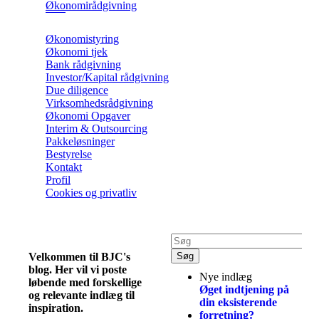
Økonomirådgivning
Økonomistyring
Økonomi tjek
Bank rådgivning
Investor/Kapital rådgivning
Due diligence
Virksomhedsrådgivning
Økonomi Opgaver
Interim & Outsourcing
Pakkeløsninger
Bestyrelse
Kontakt
Profil
Cookies og privatliv
Velkommen til BJC's
blog. Her vil vi poste
Nye indlæg
løbende med forskellige
Øget indtjening på
og relevante indlæg til
din eksisterende
inspiration.
forretning?