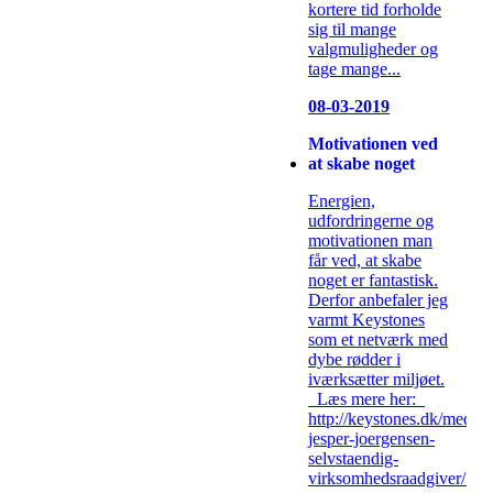
kortere tid forholde
sig til mange
valgmuligheder og
tage mange...
08-03-2019
Motivationen ved
at skabe noget
Energien,
udfordringerne og
motivationen man
får ved, at skabe
noget er fantastisk.
Derfor anbefaler jeg
varmt Keystones
som et netværk med
dybe rødder i
iværksætter miljøet.
Læs mere her:
http://keystones.dk/medlem
jesper-joergensen-
selvstaendig-
virksomhedsraadgiver/...