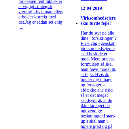
processen rent faktisk er
et vigtigt strategisk
12-04-2019
værktøj - hvis man ellers
arbejder korrekt med
Virksomhedsejere
det.Jeg er sådan set enig
skal turde fejle!
-...
Har du styr på alle
dine ”forsikringer”?
En vigtig egenskab
virksomhedsejerne
skal besidde er;
mod. Mere præcist
formuleret så skal
man have modet til,
at fejle. Hvis du
holder dig tilbage
og forsøger, at
afdække alle risici
så er det meget
sandsynligt, at du
ikke får taget de
nødvendige
beslutninger.I start-
up’s skal man i
højere grad og på