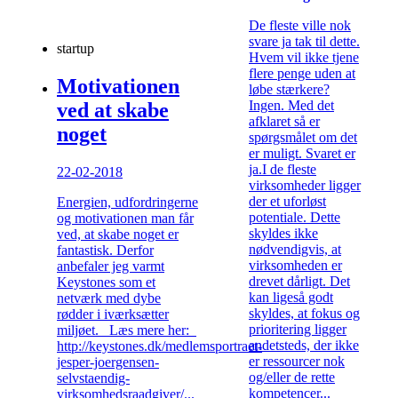
De fleste ville nok
svare ja tak til dette.
startup
Hvem vil ikke tjene
flere penge uden at
Motivationen
løbe stærkere?
Ingen. Med det
ved at skabe
afklaret så er
noget
spørgsmålet om det
er muligt. Svaret er
ja.I de fleste
22-02-2018
virksomheder ligger
der et uforløst
Energien, udfordringerne
potentiale. Dette
og motivationen man får
skyldes ikke
ved, at skabe noget er
nødvendigvis, at
fantastisk. Derfor
virksomheden er
anbefaler jeg varmt
drevet dårligt. Det
Keystones som et
kan ligeså godt
netværk med dybe
skyldes, at fokus og
rødder i iværksætter
prioritering ligger
miljøet. Læs mere her:
andetsteds, der ikke
http://keystones.dk/medlemsportraet-
er ressourcer nok
jesper-joergensen-
og/eller de rette
selvstaendig-
kompetencer...
virksomhedsraadgiver/...