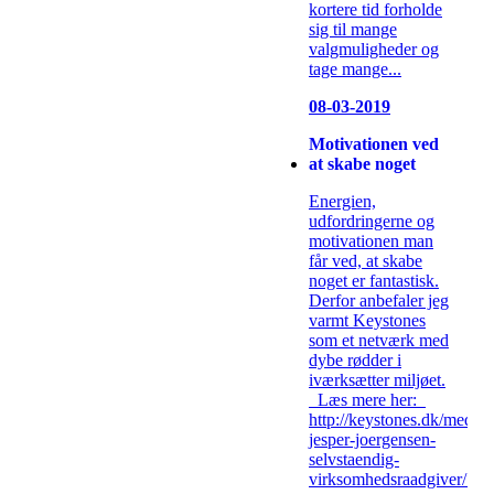
kortere tid forholde
sig til mange
valgmuligheder og
tage mange...
08-03-2019
Motivationen ved
at skabe noget
Energien,
udfordringerne og
motivationen man
får ved, at skabe
noget er fantastisk.
Derfor anbefaler jeg
varmt Keystones
som et netværk med
dybe rødder i
iværksætter miljøet.
Læs mere her:
http://keystones.dk/medlem
jesper-joergensen-
selvstaendig-
virksomhedsraadgiver/...