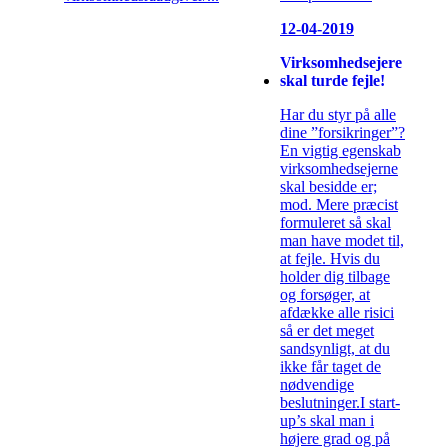
12-04-2019
Virksomhedsejere
skal turde fejle!
Har du styr på alle
dine ”forsikringer”?
En vigtig egenskab
virksomhedsejerne
skal besidde er;
mod. Mere præcist
formuleret så skal
man have modet til,
at fejle. Hvis du
holder dig tilbage
og forsøger, at
afdække alle risici
så er det meget
sandsynligt, at du
ikke får taget de
nødvendige
beslutninger.I start-
up’s skal man i
højere grad og på