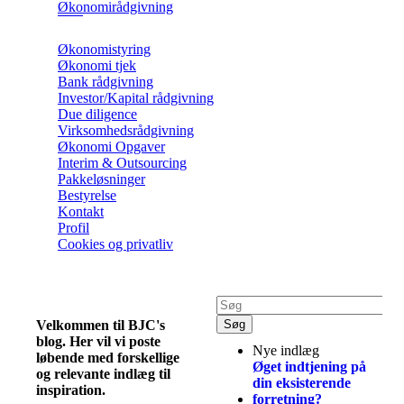
Økonomirådgivning
Økonomistyring
Økonomi tjek
Bank rådgivning
Investor/Kapital rådgivning
Due diligence
Virksomhedsrådgivning
Økonomi Opgaver
Interim & Outsourcing
Pakkeløsninger
Bestyrelse
Kontakt
Profil
Cookies og privatliv
Velkommen til BJC's
blog. Her vil vi poste
Nye indlæg
løbende med forskellige
Øget indtjening på
og relevante indlæg til
din eksisterende
inspiration.
forretning?