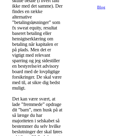
skulle betale (i hvert fald
ikke med det samme). Der
Blog
findes en række
alternative
”betalingsløsninger” som
fx sweat equity, resultat
baseret betaling eller
hensigtserklæring om
betaling når kapitalen er
på plads. Men det er
vigtigt med relevant
sparring og jeg sidestiller
en bestyrelse/et advisory
board med de lovpligtige
forsikringer. De skal være
med til, at sikre dig bedst
muligt.
Det kan være svært, at
lade ”fremmede” opdrage
dit ”barn”, men husk på at
så længe du har
majoriteten i selskabet så
bestemmer du selv hvilke
beslutninger der skal føres