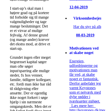
12-04-2019
I start-up’s skal man i
højere grad og på kortere
tid forholde sig til mange
Virksomhedsejere skal 
valgmuligheder og tage
mange beslutninger. Det
Har du styr på alle dine
er et virvar af mulige
08-03-2019
fejlvalg. Af denne grund
(og mange andre) kræver
det ekstra mod, at drive et
Motivationen ved
start-up.
at skabe noget
Grundet ingen eller meget
Energien,
begrænset kapital søger
udfordringerne og
man ofte søger
motivationen man
input/sparring alle mulige
får ved, at skabe
steder, fx hos venner,
noget er fantastisk.
familie, tidligere kollegaer,
Derfor anbefaler jeg
etc. fordi man ikke har råd
varmt Keystones
til rådgivning eller
som et netværk med
ansætte. Der er egentlig
dybe rødder i
ikke noget forkert i søge
iværksætter miljøet.
hjælp i sin nærmeste
Læs mere her:
omgangskreds. Men det er
http://keystones.dk/medlem
lidt farligt fordi disse input