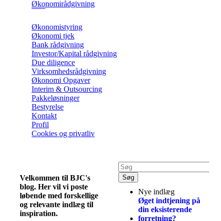
Økonomirådgivning
Økonomistyring
Økonomi tjek
Bank rådgivning
Investor/Kapital rådgivning
Due diligence
Virksomhedsrådgivning
Økonomi Opgaver
Interim & Outsourcing
Pakkeløsninger
Bestyrelse
Kontakt
Profil
Cookies og privatliv
Velkommen til BJC's
blog. Her vil vi poste
Nye indlæg
løbende med forskellige
Øget indtjening på
og relevante indlæg til
din eksisterende
inspiration.
forretning?