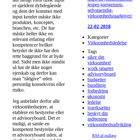
jesper-joergensen-
er sjældent dybdegående
selvstaendig-
og dem der kommer med
virksomhedsraadgiver/...
input kender måske ikke
produktet, konceptet,
22-02-2018
branchen, etc. De har
måske heller ikke en
Kategorier
relevant erfaring eller
Virksomhedsledelse
kompetencer hvilket
betyder de ikke har den
Tags
rette baggrund for at byde
sikre din
ind. Sidst men ikke mindst
virksomhed
så har de ikke noget
work smarter
ejerskab og derfor kan
advisoryboard
man ”rådgive” uden
budgetter
personlig konsekvens eller
bundlinje
risiko.
forbedring
økonomi
Jeg anbefaler derfor alle
ledelse
virksomhedsejere, at
iværksætter
etablere en bestyrelse eller
beskyt din
et advisoryboard. Det er
indtjening
muligt, at samle en
virksomhedsudvikling
kompetent bestyrelse eller
et advisoryboard uden, at
RSS af indlæg