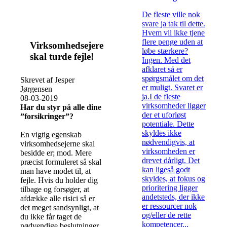
De fleste ville nok
svare ja tak til dette.
Hvem vil ikke tjene
flere penge uden at
Virksomhedsejere
løbe stærkere?
skal turde fejle!
Ingen. Med det
afklaret så er
spørgsmålet om det
Skrevet af Jesper
er muligt. Svaret er
Jørgensen
ja.I de fleste
08-03-2019
virksomheder ligger
Har du styr på alle dine
der et uforløst
”forsikringer”?
potentiale. Dette
skyldes ikke
En vigtig egenskab
nødvendigvis, at
virksomhedsejerne skal
virksomheden er
besidde er; mod. Mere
drevet dårligt. Det
præcist formuleret så skal
kan ligeså godt
man have modet til, at
skyldes, at fokus og
fejle. Hvis du holder dig
prioritering ligger
tilbage og forsøger, at
andetsteds, der ikke
afdække alle risici så er
er ressourcer nok
det meget sandsynligt, at
og/eller de rette
du ikke får taget de
kompetencer...
nødvendige beslutninger.