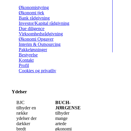
Økonomistyring
Økonomi tjek
Bank rådgivning
Investor/Kapital rådgivning
Due diligence
Virksomhedsrådgivning
Økonomi Opgaver
Interim & Outsourcing
Pakkeløsninger
Bestyrelse
Kontakt
Profil
Cookies og privatliv
Ydelser
BJC
BUCH-
tilbyder en
JØRGENSEN
række
tilbyder
ydelser der
mange
dækker
artede
bredt
økonomi