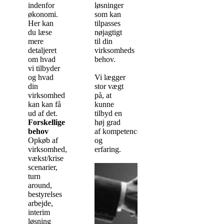
indenfor
løsninger
økonomi.
som kan
Her kan
tilpasses
du læse
nøjagtigt
mere
til din
detaljeret
virksomheds
om hvad
behov.
vi tilbyder
og hvad
Vi lægger
din
stor vægt
virksomhed
på, at
kan kan få
kunne
ud af det.
tilbyd en
Forskellige
høj grad
behov
af kompetencer
Opkøb af
og
virksomhed,
erfaring.
vækst/krise
scenarier,
turn
around,
bestyrelses
arbejde,
interim
løsning