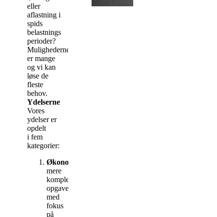
eller
aflastning i
spids
belastnings
perioder?
Mulighederne
er mange
og vi kan
løse de
fleste
behov.
Ydelserne
Vores
ydelser er
opdelt
i fem
kategorier:
Økonomirådgivning
-
mere
komplekse
opgaver
med
fokus
på