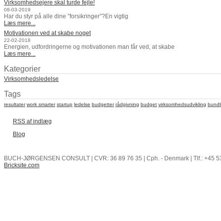
Virksomhedsejere skal turde fejle!
08-03-2019
Har du styr på alle dine ”forsikringer”?En vigtig
Læs mere...
Motivationen ved at skabe noget
22-02-2018
Energien, udfordringerne og motivationen man får ved, at skabe
Læs mere...
Kategorier
Virksomhedsledelse
Tags
resultater
work smarter
startup
ledelse
budgetter
rådgivning
budget
virksomhedsudvikling
bundl
RSS af indlæg
Blog
BUCH-JØRGENSEN CONSULT | CVR: 36 89 76 35 | Cph. - Denmark | Tlf.: +45 5
Bricksite.com