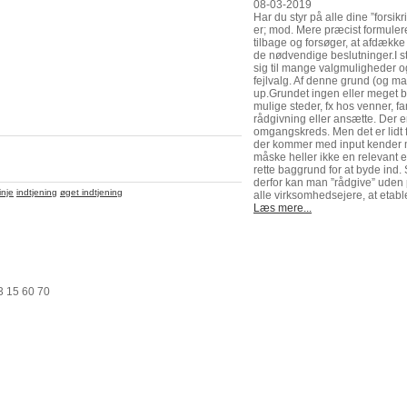
08-03-2019
Har du styr på alle dine ”fors
er; mod. Mere præcist formuleret
tilbage og forsøger, at afdække a
de nødvendige beslutninger.I st
sig til mange valgmuligheder og
fejlvalg. Af denne grund (og ma
up.Grundet ingen eller meget b
mulige steder, fx hos venner, fam
rådgivning eller ansætte. Der e
omgangskreds. Men det er lidt 
der kommer med input kender m
måske heller ikke en relevant e
rette baggrund for at byde ind.
derfor kan man ”rådgive” uden 
inje
indtjening
øget indtjening
alle virksomhedsejere, at etable
Læs mere...
3 15 60 70