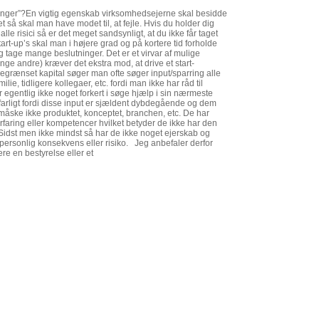
ikringer”?En vigtig egenskab virksomhedsejerne skal besidde
 så skal man have modet til, at fejle. Hvis du holder dig
lle risici så er det meget sandsynligt, at du ikke får taget
art-up’s skal man i højere grad og på kortere tid forholde
 tage mange beslutninger. Det er et virvar af mulige
nge andre) kræver det ekstra mod, at drive et start-
egrænset kapital søger man ofte søger input/sparring alle
ilie, tidligere kollegaer, etc. fordi man ikke har råd til
r egentlig ikke noget forkert i søge hjælp i sin nærmeste
farligt fordi disse input er sjældent dybdegående og dem
åske ikke produktet, konceptet, branchen, etc. De har
rfaring eller kompetencer hvilket betyder de ikke har den
 Sidst men ikke mindst så har de ikke noget ejerskab og
personlig konsekvens eller risiko. Jeg anbefaler derfor
re en bestyrelse eller et