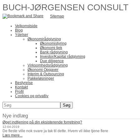
BUCH-JØRGENSEN CONSULT
Sitemap
Velkomstside
Blog
Ydelser
Økonomirådgivning
Økonomistyring
Økonomi tjek
Bank rådgivning
Investor/Kapital rådgivning
Due diligence
Virksomhedsrådgivning
Økonomi Opgaver
Interim & Outsourcing
Pakkeløsninger
Bestyrelse
Kontakt
Profil
Cookies og privatliv
Nye indlæg
Øget indtjening på din eksisterende forretning?
12-04-2019
De fleste ville nok svare ja tak til dette. Hvem vil ikke tjene flere
Læs mere...