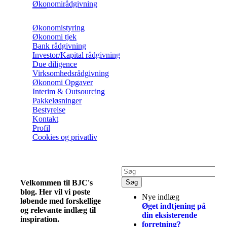
Økonomirådgivning
Økonomistyring
Økonomi tjek
Bank rådgivning
Investor/Kapital rådgivning
Due diligence
Virksomhedsrådgivning
Økonomi Opgaver
Interim & Outsourcing
Pakkeløsninger
Bestyrelse
Kontakt
Profil
Cookies og privatliv
Velkommen til BJC's
blog. Her vil vi poste
Nye indlæg
løbende med forskellige
Øget indtjening på
og relevante indlæg til
din eksisterende
inspiration.
forretning?