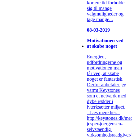
kortere tid forholde
sig til mange
valgmuligheder og
tage mange...
08-03-2019
Motivationen ved
at skabe noget
Energien,
udfordringerne og
motivationen man
får ved, at skabe
noget er fantastisk.
Derfor anbefaler jeg
varmt Keystones
som et netværk med
dybe rødder i
iværksætter miljøet.
Læs mere her:
http://keystones.dk/medlem
jesper-joergensen-
selvstaendig-
virksomhedsraadgiver/...