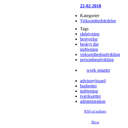
22-02-2018
Kategorier
Virksomhedsledelse
Tags
rådgivning
bestyrelse
beskyt din
indtjening
virksomhedsudvikling
personligudvikling
work smarter
advisoryboard
budgetter
indtjening
iværksætter
administration
RSS af indlæg
Blog