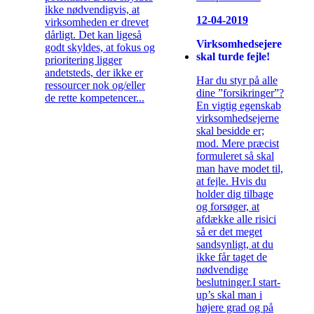
ikke nødvendigvis, at
12-04-2019
virksomheden er drevet
dårligt. Det kan ligeså
Virksomhedsejere
godt skyldes, at fokus og
skal turde fejle!
prioritering ligger
andetsteds, der ikke er
Har du styr på alle
ressourcer nok og/eller
dine ”forsikringer”?
de rette kompetencer...
En vigtig egenskab
virksomhedsejerne
skal besidde er;
mod. Mere præcist
formuleret så skal
man have modet til,
at fejle. Hvis du
holder dig tilbage
og forsøger, at
afdække alle risici
så er det meget
sandsynligt, at du
ikke får taget de
nødvendige
beslutninger.I start-
up’s skal man i
højere grad og på