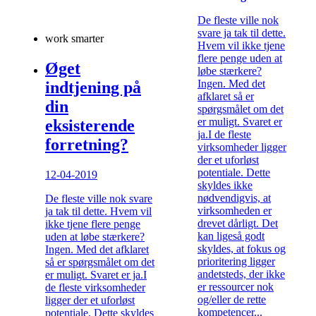
De fleste ville nok
svare ja tak til dette.
work smarter
Hvem vil ikke tjene
flere penge uden at
Øget
løbe stærkere?
Ingen. Med det
indtjening på
afklaret så er
din
spørgsmålet om det
er muligt. Svaret er
eksisterende
ja.I de fleste
forretning?
virksomheder ligger
der et uforløst
potentiale. Dette
12-04-2019
skyldes ikke
nødvendigvis, at
De fleste ville nok svare
virksomheden er
ja tak til dette. Hvem vil
drevet dårligt. Det
ikke tjene flere penge
kan ligeså godt
uden at løbe stærkere?
skyldes, at fokus og
Ingen. Med det afklaret
prioritering ligger
så er spørgsmålet om det
andetsteds, der ikke
er muligt. Svaret er ja.I
er ressourcer nok
de fleste virksomheder
og/eller de rette
ligger der et uforløst
kompetencer...
potentiale. Dette skyldes